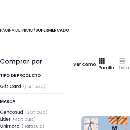
PÁGINA DE INICIO
SUPERMERCADO
Comprar por
Ver como
Parrilla
Lista
TIPO DE PRODUCTO
Gift Card
11
artículo
MARCA
Cencosud
3
artículo
Lider
4
artículo
Unimarc
4
artículo